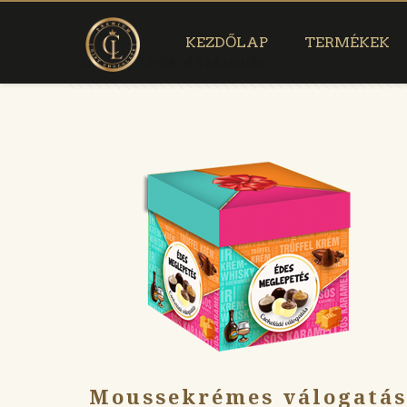
KEZDŐLAP
TERMÉKEK
Showing 73–84 of 114 results
Moussekrémes válogatá