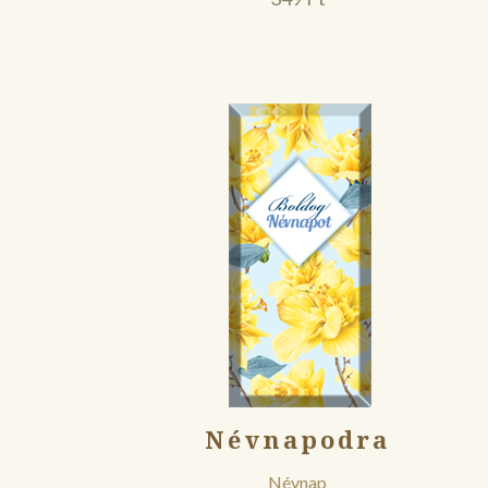
Névnapodra
Névnap