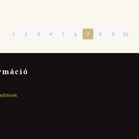
1
2
3
4
5
6
7
8
9
10
rmáció
k
ladóknak