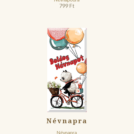
799
Ft
Névnapra
Névnapra