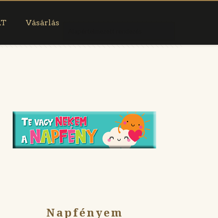
AT
Vásárlás
Napfényem