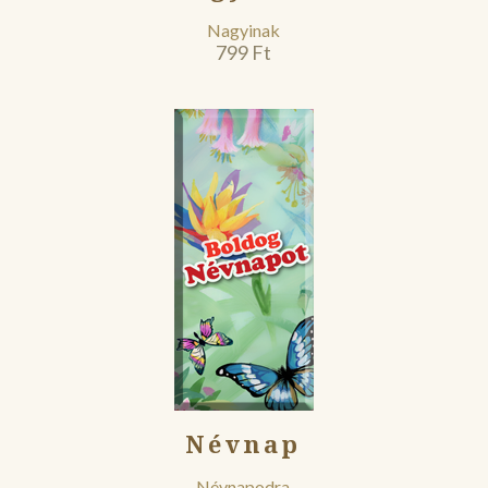
Nagyinak
799
Ft
Névnap
Névnapodra