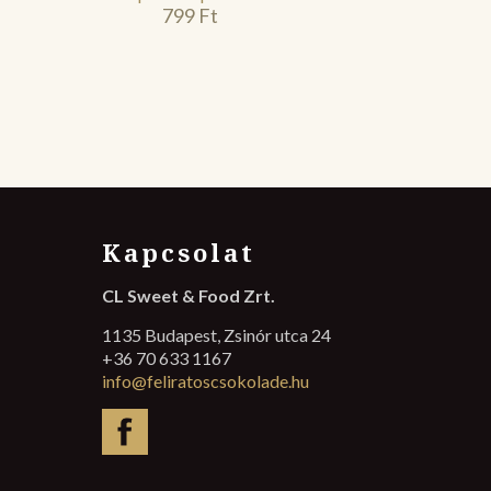
799
Ft
Kapcsolat
CL Sweet & Food Zrt.
1135 Budapest, Zsinór utca 24
+36 70 633 1167
info@feliratoscsokolade.hu