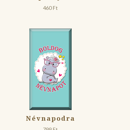
460
Ft
Névnapodra
799
Ft