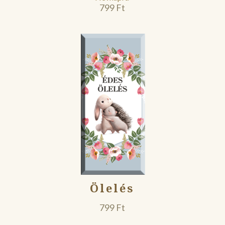
799
Ft
Ölelés
799
Ft