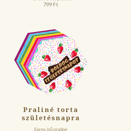
799
Ft
Praliné torta
születésnapra
Epres ízű praliné