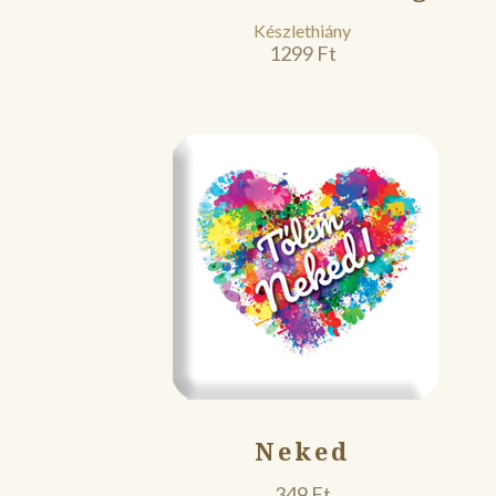
Készlethiány
1299
Ft
Neked
349
Ft