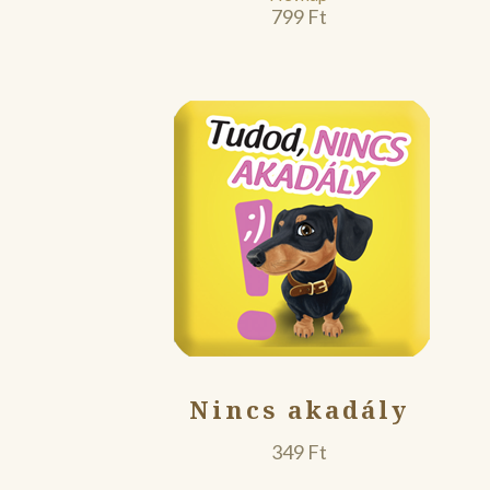
799
Ft
Nincs akadály
349
Ft