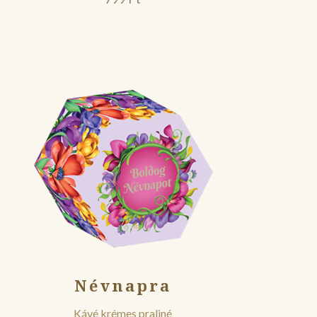
Névnapra
Kávé krémes praliné