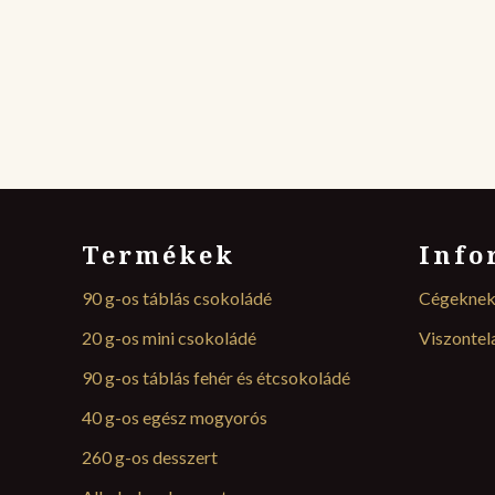
Termékek
Info
90 g-os táblás csokoládé
Cégekne
20 g-os mini csokoládé
Viszonte
90 g-os táblás fehér és étcsokoládé
40 g-os egész mogyorós
260 g-os desszert