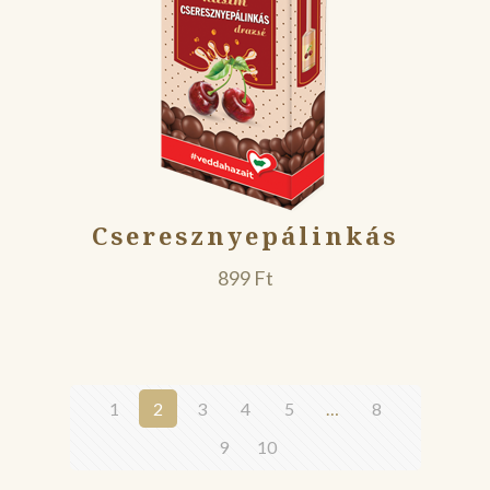
Cseresznyepálinkás
899
Ft
1
2
3
4
5
…
8
9
10