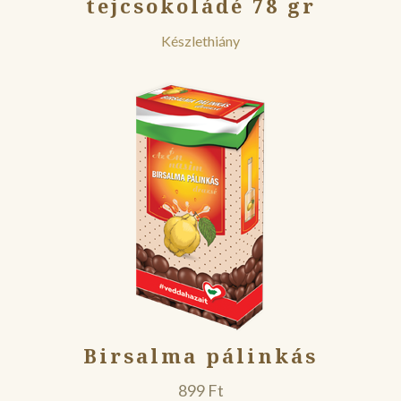
tejcsokoládé 78 gr
Készlethiány
Birsalma pálinkás
899
Ft