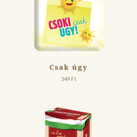
Csak úgy
349
Ft