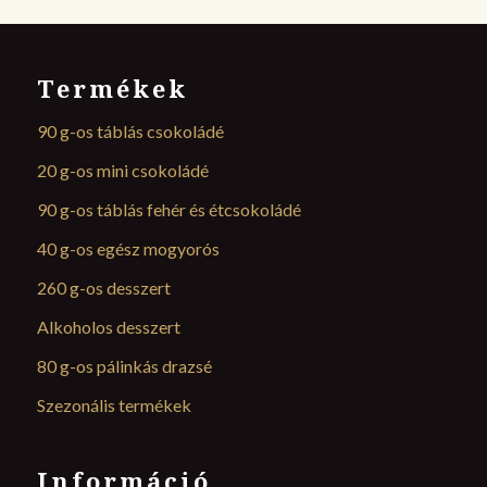
Termékek
90 g-os táblás csokoládé
20 g-os mini csokoládé
90 g-os táblás fehér és étcsokoládé
40 g-os egész mogyorós
260 g-os desszert
Alkoholos desszert
80 g-os pálinkás drazsé
Szezonális termékek
Információ