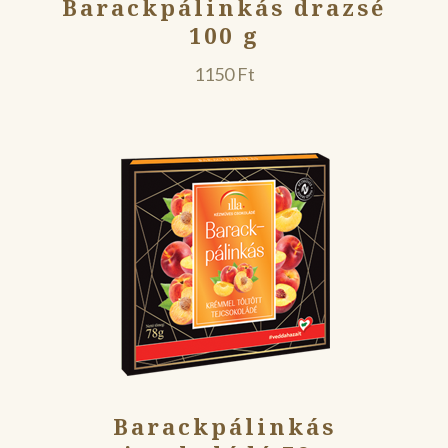
Barackpálinkás drazsé
100 g
1150
Ft
Barackpálinkás