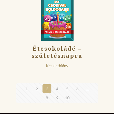
Étcsokoládé –
születésnapra
Készlethiány
1
2
3
4
5
6
…
8
9
10