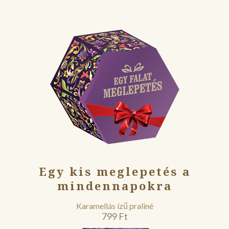
Egy kis meglepetés a
mindennapokra
Karamellás ízű praliné
799
Ft