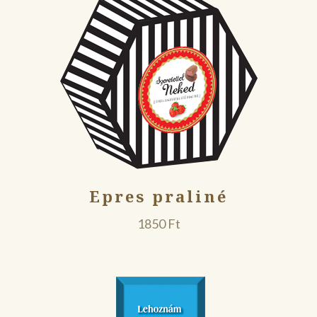
Epres praliné
1850
Ft