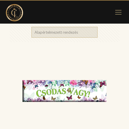
Showing 25–36 of 114 results