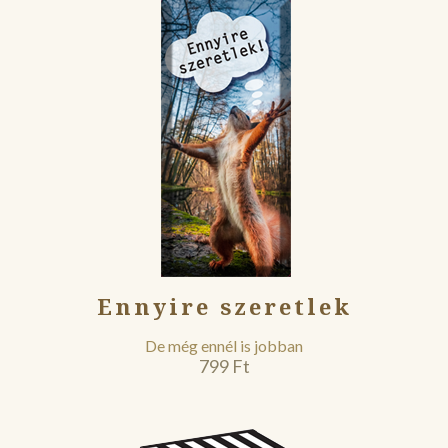
Ennyire szeretlek
De még ennél is jobban
799
Ft