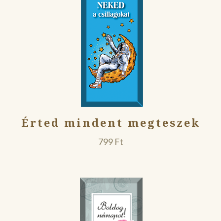
Érted mindent megteszek
799
Ft