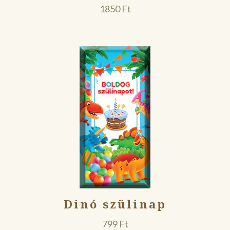
1850
Ft
Dinó szülinap
799
Ft