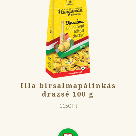
Illa birsalmapálinkás
drazsé 100 g
1150
Ft