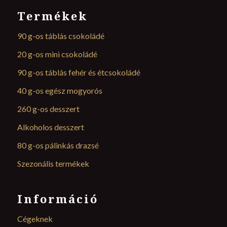
Termékek
90 g-os táblás csokoládé
20 g-os mini csokoládé
90 g-os táblás fehér és étcsokoládé
40 g-os egész mogyorós
260 g-os desszert
Alkoholos desszert
80 g-os pálinkás drazsé
Szezonális termékek
Információ
Cégeknek