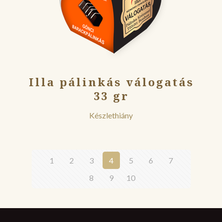
Illa pálinkás válogatás
33 gr
Készlethiány
1
2
3
4
5
6
7
8
9
10