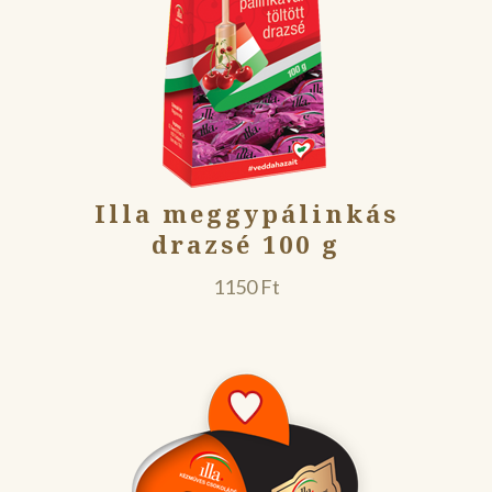
Illa meggypálinkás
drazsé 100 g
1150
Ft