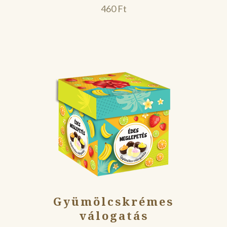
460
Ft
Gyümölcskrémes
válogatás