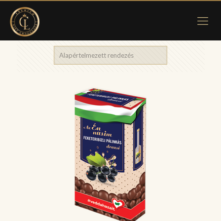
Showing 37–48 of 114 results