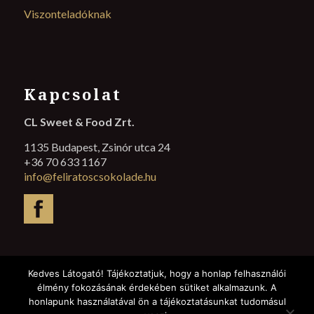
Viszonteladóknak
Kapcsolat
CL Sweet & Food Zrt.
1135 Budapest, Zsinór utca 24
+36 70 633 1167
info@feliratoscsokolade.hu
Kedves Látogató! Tájékoztatjuk, hogy a honlap felhasználói
élmény fokozásának érdekében sütiket alkalmazunk. A
@ 2017 Felíratoscsokoládé. Minden jog fenntartva.
honlapunk használatával ön a tájékoztatásunkat tudomásul