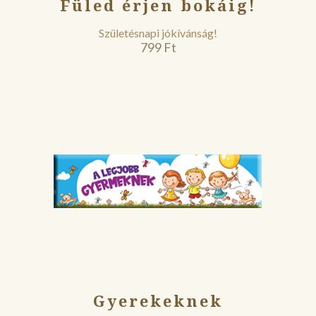
Füled érjen bokáig!
Születésnapi jókívánság!
799
Ft
Gyerekeknek