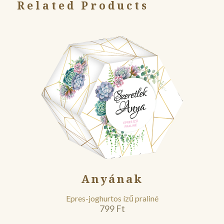
Related Products
Anyának
Epres-joghurtos ízű praliné
799
Ft