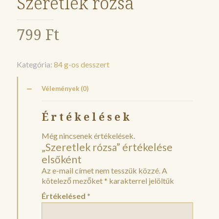
Szeretlek rózsa
799
Ft
Kategória:
84 g-os desszert
Vélemények (0)
Értékelések
Még nincsenek értékelések.
„Szeretlek rózsa” értékelése
elsőként
Az e-mail címet nem tesszük közzé.
A
kötelező mezőket
*
karakterrel jelöltük
Értékelésed
*