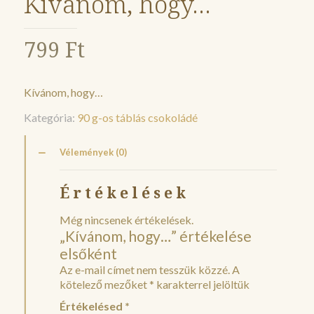
Kívánom, hogy…
799
Ft
Kívánom, hogy…
Kategória:
90 g-os táblás csokoládé
Vélemények (0)
Értékelések
Még nincsenek értékelések.
„Kívánom, hogy…” értékelése
elsőként
Az e-mail címet nem tesszük közzé.
A
kötelező mezőket
*
karakterrel jelöltük
Értékelésed
*