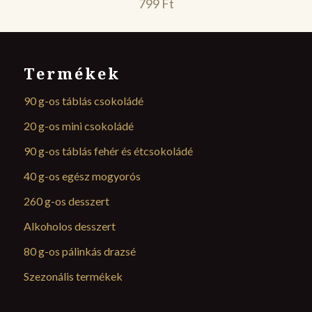
799
Ft
Termékek
90 g-os táblás csokoládé
20 g-os mini csokoládé
90 g-os táblás fehér és étcsokoládé
40 g-os egész mogyorós
260 g-os desszert
Alkoholos desszert
80 g-os pálinkás drazsé
Szezonális termékek