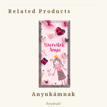
Related Products
Anyukámnak
Anyának!