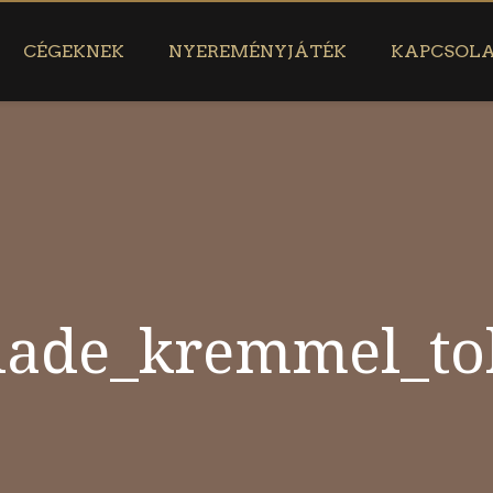
CÉGEKNEK
NYEREMÉNYJÁTÉK
KAPCSOL
olade_kremmel_to