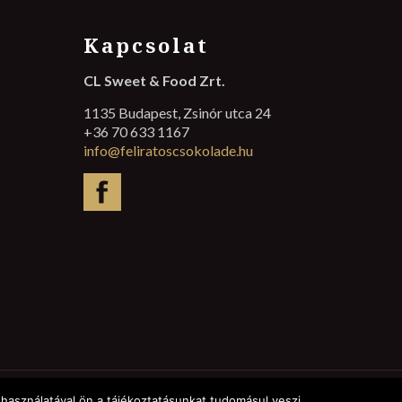
Kapcsolat
CL Sweet & Food Zrt.
1135 Budapest, Zsinór utca 24
+36 70 633 1167
info@feliratoscsokolade.hu
használatával ön a tájékoztatásunkat tudomásul veszi.