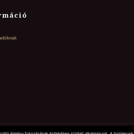
rmáció
k
ladóknak
ználói élmény fokozásának érdekében sütiket alkalmazunk. A honlapunk 