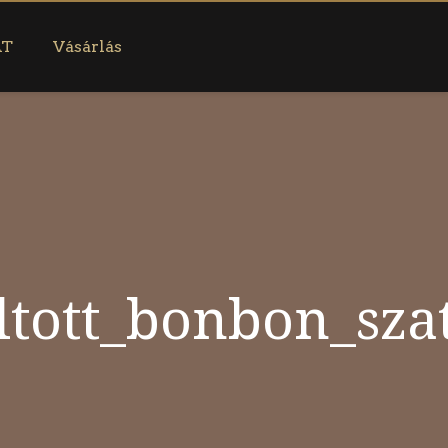
AT
Vásárlás
ltott_bonbon_sza