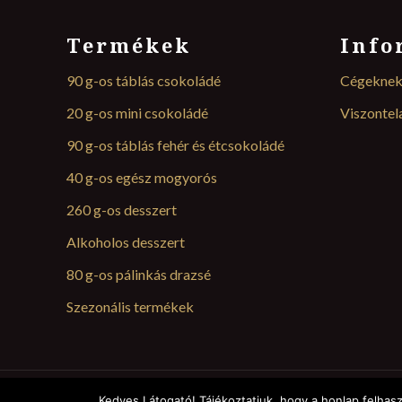
Termékek
Info
90 g-os táblás csokoládé
Cégekne
20 g-os mini csokoládé
Viszonte
90 g-os táblás fehér és étcsokoládé
40 g-os egész mogyorós
260 g-os desszert
Alkoholos desszert
80 g-os pálinkás drazsé
Szezonális termékek
Kedves Látogató! Tájékoztatjuk, hogy a honlap felhas