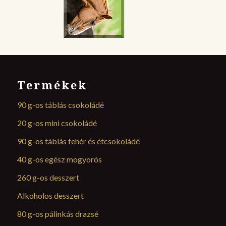
Termékek
90 g-os táblás csokoládé
20 g-os mini csokoládé
90 g-os táblás fehér és étcsokoládé
40 g-os egész mogyorós
260 g-os desszert
Alkoholos desszert
80 g-os pálinkás drazsé