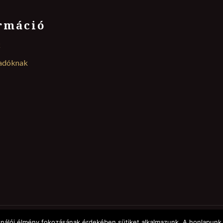
rmáció
k
ladóknak
ználói élmény fokozásának érdekében sütiket alkalmazunk. A honlapunk 