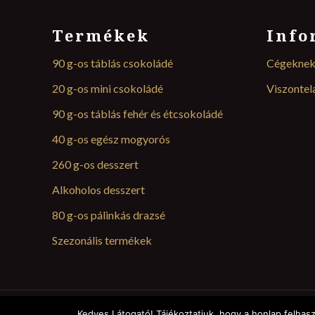
Termékek
Info
90 g-os táblás csokoládé
Cégekne
20 g-os mini csokoládé
Viszonte
90 g-os táblás fehér és étcsokoládé
40 g-os egész mogyorós
260 g-os desszert
Alkoholos desszert
80 g-os pálinkás drazsé
Szezonális termékek
Kedves Látogató! Tájékoztatjuk, hogy a honlap felhas