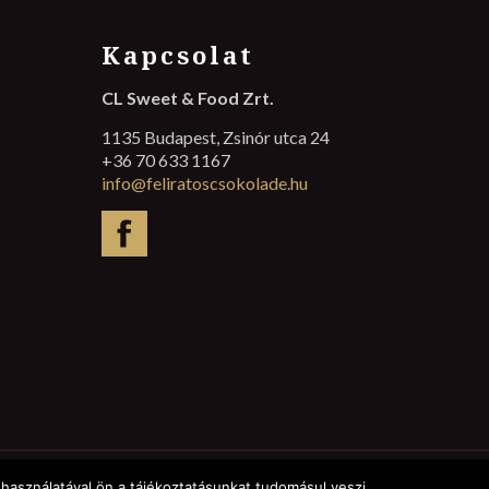
Kapcsolat
CL Sweet & Food Zrt.
1135 Budapest, Zsinór utca 24
+36 70 633 1167
info@feliratoscsokolade.hu
használatával ön a tájékoztatásunkat tudomásul veszi.