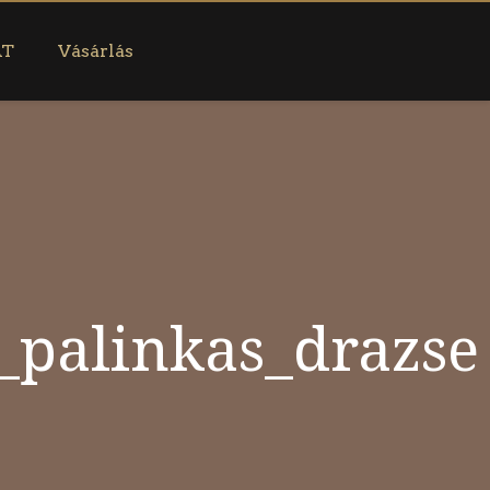
AT
Vásárlás
_palinkas_drazse