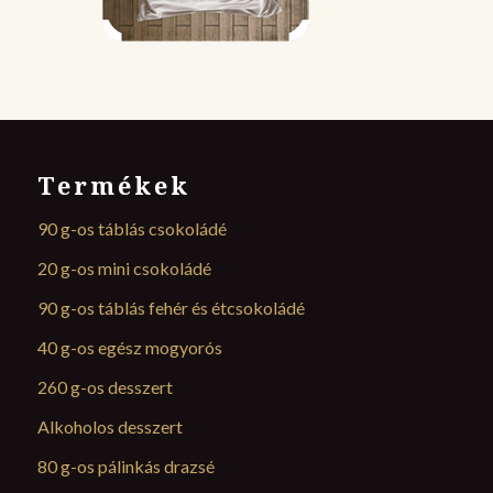
Termékek
90 g-os táblás csokoládé
20 g-os mini csokoládé
90 g-os táblás fehér és étcsokoládé
40 g-os egész mogyorós
260 g-os desszert
Alkoholos desszert
80 g-os pálinkás drazsé