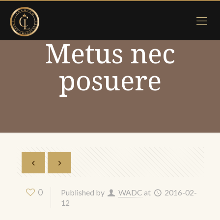
Metus nec
posuere
0
Published by
WADC
at
2016-02-
12