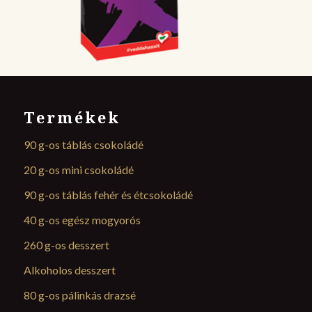
Termékek
90 g-os táblás csokoládé
20 g-os mini csokoládé
90 g-os táblás fehér és étcsokoládé
40 g-os egész mogyorós
260 g-os desszert
Alkoholos desszert
80 g-os pálinkás drazsé