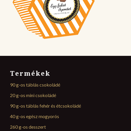
Termékek
90 g-os táblás csokoládé
20 g-os mini csokoládé
90 g-os táblás fehér és étcsokoládé
40 g-os egész mogyorós
260 g-os desszert