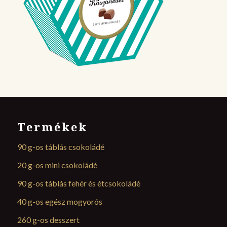
Termékek
90 g-os táblás csokoládé
20 g-os mini csokoládé
90 g-os táblás fehér és étcsokoládé
40 g-os egész mogyorós
260 g-os desszert