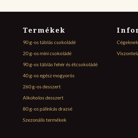
Termékek
Info
90 g-os táblás csokoládé
Cégekne
20 g-os mini csokoládé
Viszonte
90 g-os táblás fehér és étcsokoládé
40 g-os egész mogyorós
260 g-os desszert
Alkoholos desszert
80 g-os pálinkás drazsé
Szezonális termékek