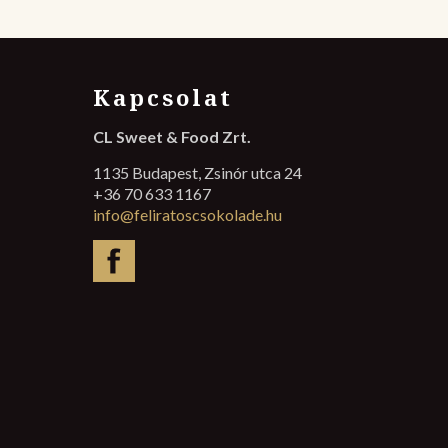
Kapcsolat
CL Sweet & Food Zrt.
1135 Budapest, Zsinór utca 24
+36 70 633 1167
info@feliratoscsokolade.hu