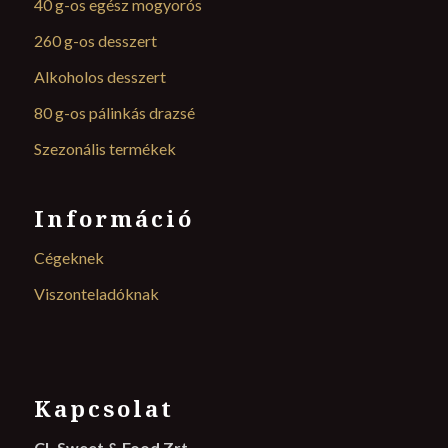
40 g-os egész mogyorós
260 g-os desszert
Alkoholos desszert
80 g-os pálinkás drazsé
Szezonális termékek
Információ
Cégeknek
Viszonteladóknak
Kapcsolat
CL Sweet & Food Zrt.