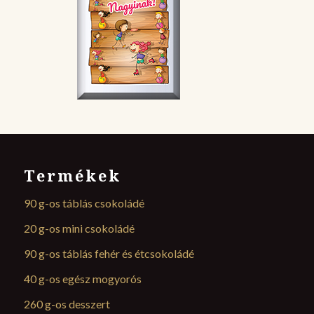
Termékek
90 g-os táblás csokoládé
20 g-os mini csokoládé
90 g-os táblás fehér és étcsokoládé
40 g-os egész mogyorós
260 g-os desszert