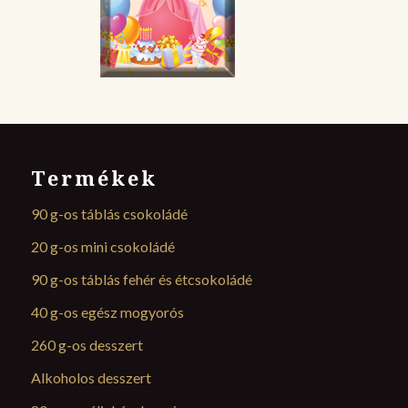
Termékek
90 g-os táblás csokoládé
20 g-os mini csokoládé
90 g-os táblás fehér és étcsokoládé
40 g-os egész mogyorós
260 g-os desszert
Alkoholos desszert