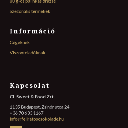
80 g-os pálinkás drazsé
Szezonális termékek
Információ
Cégeknek
Viszonteladóknak
Kapcsolat
CL Sweet & Food Zrt.
1135 Budapest, Zsinór utca 24
+36 70 633 1167
info@feliratoscsokolade.hu