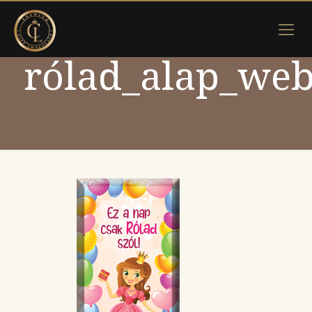
rólad_alap_we