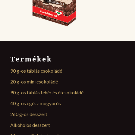
Termékek
90 g-os táblás csokoládé
20 g-os mini csokoládé
90 g-os táblás fehér és étcsokoládé
40 g-os egész mogyorós
260 g-os desszert
Alkoholos desszert