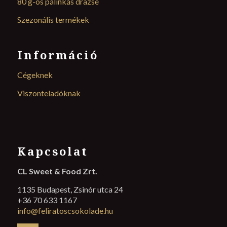
80 g-os pálinkás drazsé
Szezonális termékek
Információ
Cégeknek
Viszonteladóknak
Kapcsolat
CL Sweet & Food Zrt.
1135 Budapest, Zsinór utca 24
+36 70 633 1167
info@feliratoscsokolade.hu