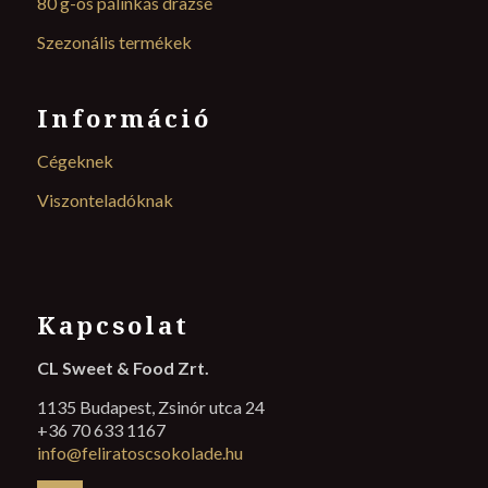
80 g-os pálinkás drazsé
Szezonális termékek
Információ
Cégeknek
Viszonteladóknak
Kapcsolat
CL Sweet & Food Zrt.
1135 Budapest, Zsinór utca 24
+36 70 633 1167
info@feliratoscsokolade.hu