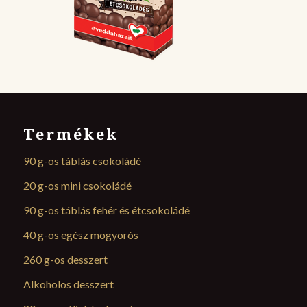
Termékek
90 g-os táblás csokoládé
20 g-os mini csokoládé
90 g-os táblás fehér és étcsokoládé
40 g-os egész mogyorós
260 g-os desszert
Alkoholos desszert