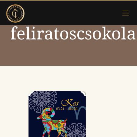
feliratoscsoko