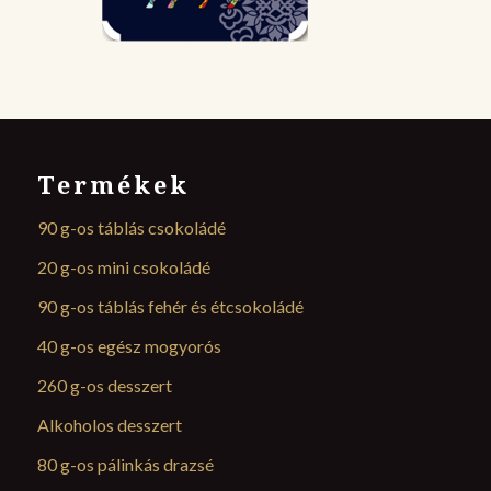
Termékek
90 g-os táblás csokoládé
20 g-os mini csokoládé
90 g-os táblás fehér és étcsokoládé
40 g-os egész mogyorós
260 g-os desszert
Alkoholos desszert
80 g-os pálinkás drazsé