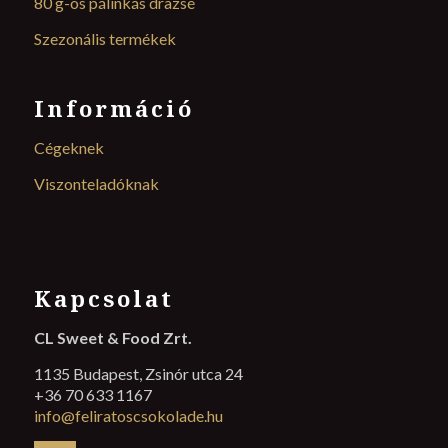
80 g-os pálinkás drazsé
Szezonális termékek
Információ
Cégeknek
Viszonteladóknak
Kapcsolat
CL Sweet & Food Zrt.
1135 Budapest, Zsinór utca 24
+36 70 633 1167
info@feliratoscsokolade.hu