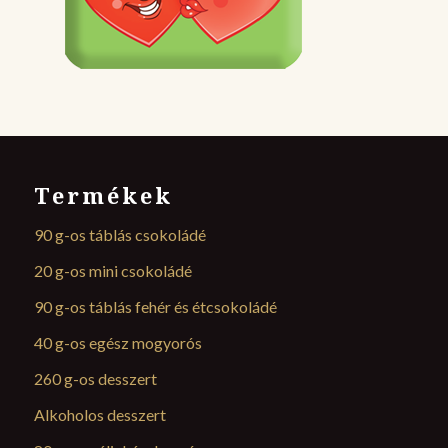
Termékek
90 g-os táblás csokoládé
20 g-os mini csokoládé
90 g-os táblás fehér és étcsokoládé
40 g-os egész mogyorós
260 g-os desszert
Alkoholos desszert