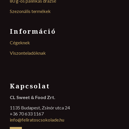
80 g-os pálinkás drazsé
Szezonális termékek
Információ
Cégeknek
Viszonteladóknak
Kapcsolat
CL Sweet & Food Zrt.
1135 Budapest, Zsinór utca 24
+36 70 633 1167
info@feliratoscsokolade.hu