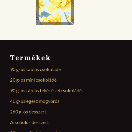
Termékek
90 g-os táblás csokoládé
20 g-os mini csokoládé
90 g-os táblás fehér és étcsokoládé
40 g-os egész mogyorós
260 g-os desszert
Alkoholos desszert