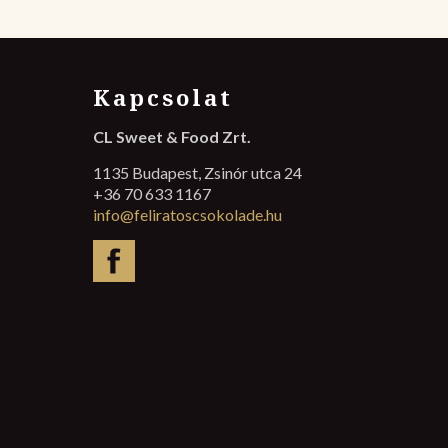
Kapcsolat
CL Sweet & Food Zrt.
1135 Budapest, Zsinór utca 24
+36 70 633 1167
info@feliratoscsokolade.hu