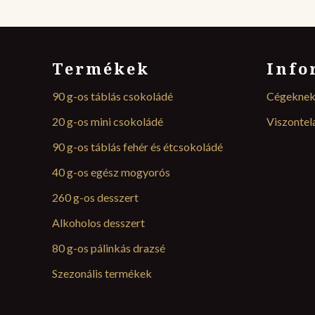
Termékek
Info
90 g-os táblás csokoládé
Cégekne
20 g-os mini csokoládé
Viszonte
90 g-os táblás fehér és étcsokoládé
40 g-os egész mogyorós
260 g-os desszert
Alkoholos desszert
80 g-os pálinkás drazsé
Szezonális termékek