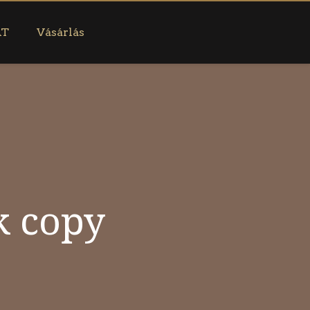
AT
Vásárlás
k copy