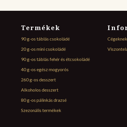
Termékek
Info
90 g-os táblás csokoládé
Cégekne
20 g-os mini csokoládé
Viszonte
90 g-os táblás fehér és étcsokoládé
40 g-os egész mogyorós
260 g-os desszert
Alkoholos desszert
80 g-os pálinkás drazsé
Szezonális termékek