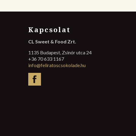
Kapcsolat
CL Sweet & Food Zrt.
1135 Budapest, Zsinór utca 24
+36 70 633 1167
info@feliratoscsokolade.hu