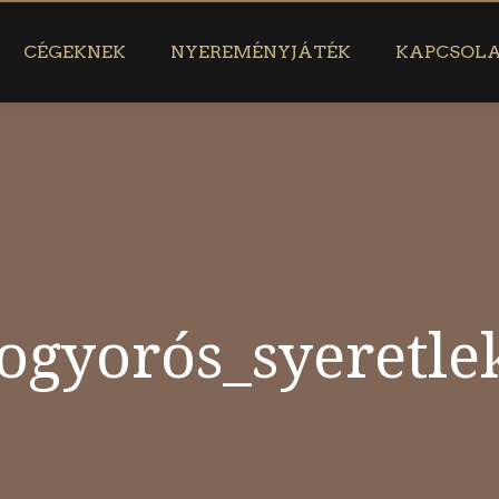
CÉGEKNEK
NYEREMÉNYJÁTÉK
KAPCSOL
gyorós_syeretle